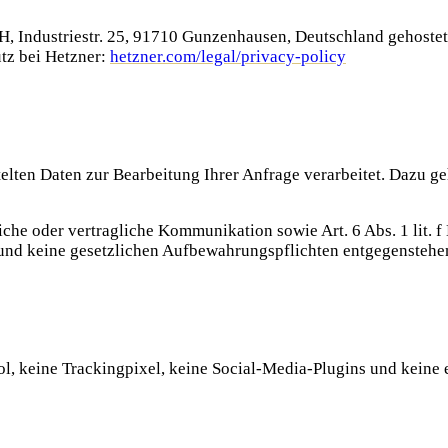
 Industriestr. 25, 91710 Gunzenhausen, Deutschland gehostet. 
tz bei Hetzner:
hetzner.com/legal/privacy-policy
lten Daten zur Bearbeitung Ihrer Anfrage verarbeitet. Dazu ge
gliche oder vertragliche Kommunikation sowie Art. 6 Abs. 1 li
t und keine gesetzlichen Aufbewahrungspflichten entgegenstehe
, keine Trackingpixel, keine Social-Media-Plugins und keine 