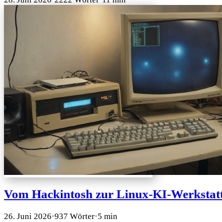
Vom Hackintosh zur Linux-KI-Werkstatt:
26. Juni 2026
·
937 Wörter
·
5 min